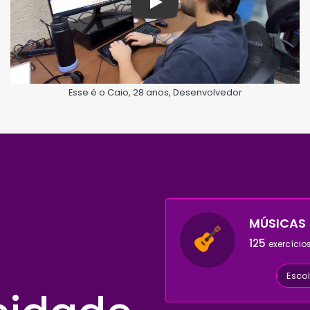
Play
Esse é o Caio, 28 anos, Desenvolvedor
MÚSICAS
125
exercício
Esco