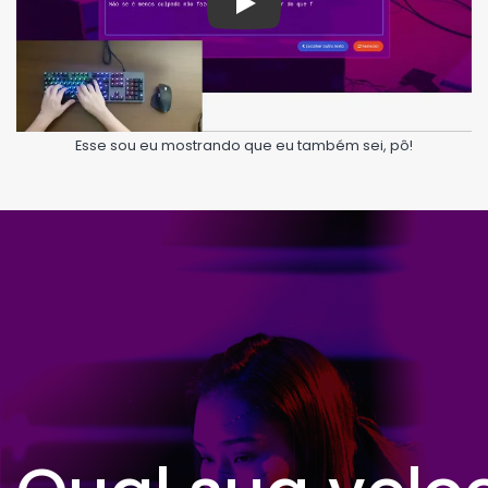
Play
Esse sou eu mostrando que eu também sei, pô!