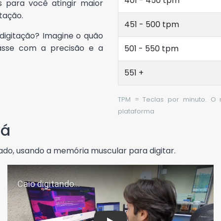
401 - 450 tpm
os para você atingir maior
tação.
451 - 500 tpm
digitação? Imagine o quão
tasse com a precisão e a
501 - 550 tpm
551 +
TPM = Teclas por minuto. O 
plataforma
lá
ado, usando a memória muscular para digitar.