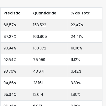
Precisão
Quantidade
% do Total
66,57%
153.522
22,47%
87,27%
166.805
24,41%
90,94%
130.372
19,08%
92,64%
75.959
11,12%
93,70%
43.871
6,42%
94,66%
23.161
3,39%
95,64%
12.614
1,85%