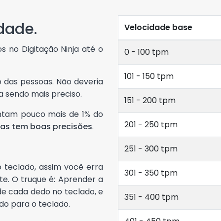
dade.
Velocidade base
os no Digitação Ninja até o
0 - 100 tpm
101 - 150 tpm
 das pessoas. Não deveria
ia sendo mais preciso.
151 - 200 tpm
sentam pouco mais de 1% do
201 - 250 tpm
las tem boas precisões
.
251 - 300 tpm
o teclado, assim você erra
301 - 350 tpm
e. O truque é: Aprender a
 de cada dedo no teclado, e
351 - 400 tpm
ndo para o teclado.