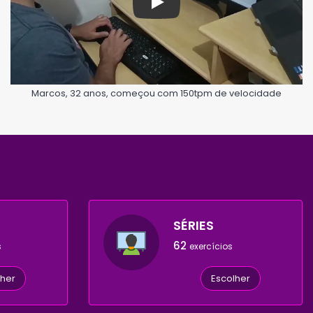
Play
Marcos, 32 anos, começou com 150tpm de velocidade
SÉRIES
62
s
exercícios
lher
Escolher