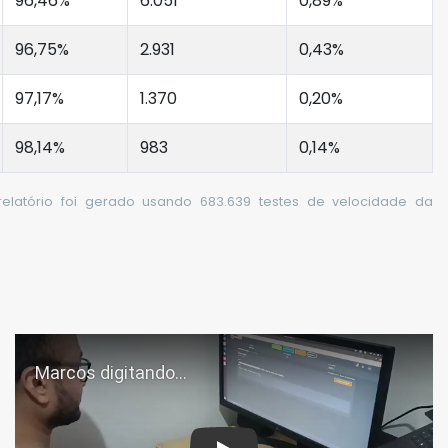
96,46%
6.051
0,89%
96,75%
2.931
0,43%
97,17%
1.370
0,20%
98,14%
983
0,14%
relatório foi gerado usando 683.639 testes de velocidade da